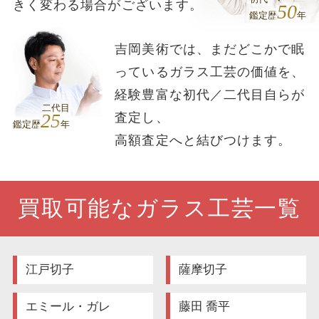
きく変わる場合がございます。
50
鑑定歴
年
吉岡美術では、まだどこかで眠
っているガラス工芸の価値を、
経験豊富な初代／二代目自らが
二代目
25
査定し、
鑑定歴
年
高額査定へと結びつけます。
買取可能なガラス工芸一覧
江戸切子
薩摩切子
エミール・ガレ
藤田 喬平