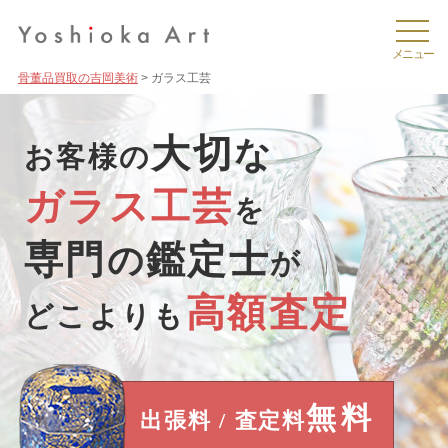
骨董品買取の吉岡美術
ガラス工芸
大切
な
お客様の
ガラス工芸
を
専門
鑑定士
の
が
高額査定
どこよりも
無料
出張料 / 査定料