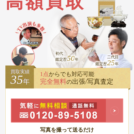
高
額
買
取
初代
50
二代目
鑑定歴
年
25
鑑定歴
年
買取実績
1点
からでも対応可能
35
完全無料
出張/写真査定
年
の
写真を撮って送るだけ