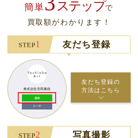
3
ステップ
簡単
で
買取額がわかります！
1
友だち登録
STEP
友だち登録の
方法はこちら
2
写真撮影
STEP