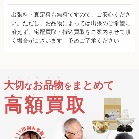
出張料・査定料も無料ですので、ご安心くださ
い。ただし、お品物によっては出張のご希望に
沿えず、宅配買取・持込買取をご案内させて頂
く場合がございます。予めご了承ください。
大
切
お
品
物
まとめて
な
を
高
額
買
取