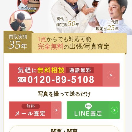
初代
50
二代目
鑑定歴
年
25
鑑定歴
年
買取実績
1点
からでも対応可能
35
完全無料
出張/写真査定
年
の
写真を撮って送るだけ
関西・関東