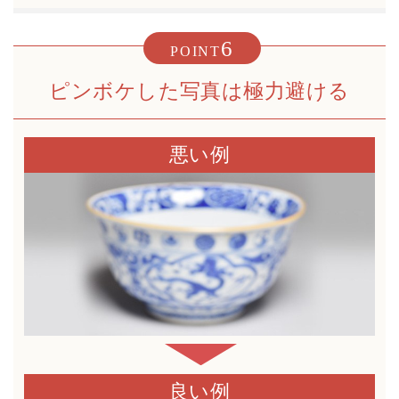
6
POINT
ピンボケした写真は極力避ける
悪い例
良い例