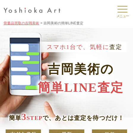
骨董品買取の吉岡美術
吉岡美術の簡単LINE査定
スマホ1台で、
気軽に
査定
吉岡美術
の
簡単LINE査定
3
簡単
STEP
で、あとは査定を待つだけ！