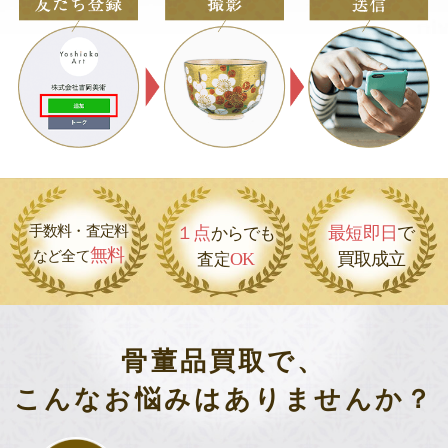
手数料・査定料
１点
最短即日
で
からでも
無料
など全て
OK
買取成立
査定
骨董品買取で、
こんなお悩みはありませんか？