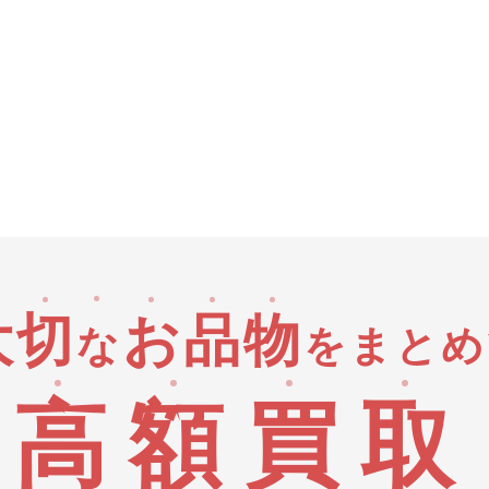
大
切
お
品
物
な
をまとめ
高
額
買
取