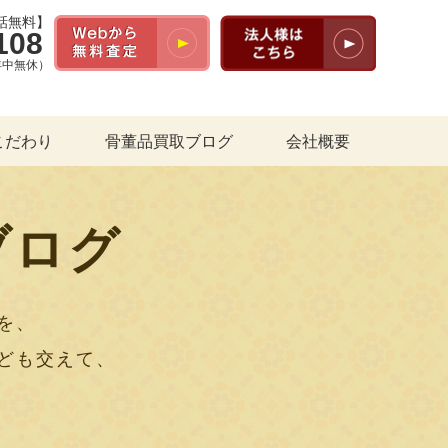
話無料】
108
（年中無休）
こだわり
骨董品買取ブログ
会社概要
ブログ
を、
ども交えて、