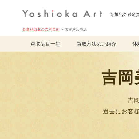
骨董品の満足
骨董品買取の吉岡美術
名古屋八事店
買取品目一覧
買取方法のご紹介
体
吉岡
吉
過去にお客